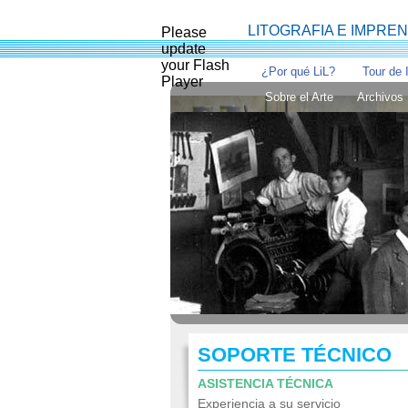
LITOGRAFIA E IMPRENT
Please
update
your Flash
¿Por qué LiL?
Tour de 
Player
Sobre el Arte
Archivos
Somos especialistas en la producción
Fundado en San José, Costa Rica en
SOPORTE TÉCNICO
ASISTENCIA TÉCNICA
Experiencia a su servicio