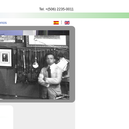
Tel
.
+(506) 2235-0011
enos
e la impresión.