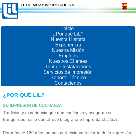
LITOGRAFIA E IMPRENTA LIL. S.A
Inicio
¿Por qué LiL?
Nuestra Historia
Experiencia
Nuestra Misión
Empleos
Nuestros Clientes
Tour de Instalaciones
Servicios de Impresión
Soporte Técnico
Contáctenos
¿POR QUÉ LIL?
SU IMPRESOR DE CONFIANZA
Tradición y experiencia que dan confianza y aseguran su
tranquilidad, es lo que ofrece Litografía e Imprenta LIL, S.A.
Por más de 120 años hemos perfeccionado el arte de la impresión,