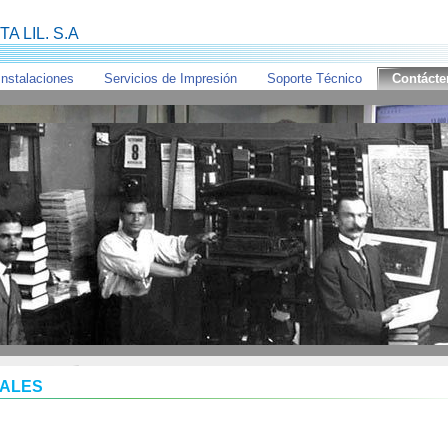
A LIL. S.A
Instalaciones
Servicios de Impresión
Soporte Técnico
Contácte
 de libros, especialmente textos educativos.
 1896, durante más de 120 años hemos perfeccionado el arte d
IALES