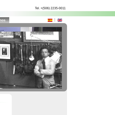
Tel
.
+(506) 2235-0011
nos
e la impresión.