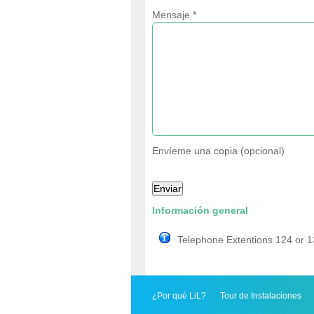
Mensaje
*
Envíeme una copia
(opcional)
Enviar
Información general
Telephone Extentions 124 or 
¿Por qué LiL?
Tour de Instalaciones